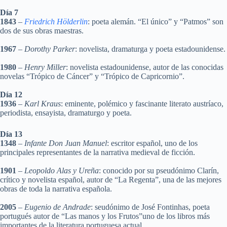
Día 7
1843
–
Friedrich Hölderlin
: poeta alemán. “El único” y “Patmos” son
dos de sus obras maestras.
1967
–
Dorothy Parker
: novelista, dramaturga y poeta estadounidense.
1980
–
Henry Miller
: novelista estadounidense, autor de las conocidas
novelas “Trópico de Cáncer” y “Trópico de Capricornio”.
Día 12
1936
–
Karl Kraus
: eminente, polémico y fascinante literato austríaco,
periodista, ensayista, dramaturgo y poeta.
Día 13
1348
–
Infante Don Juan Manuel
: escritor español, uno de los
principales representantes de la narrativa medieval de ficción.
1901
–
Leopoldo Alas y Ureña
: conocido por su pseudónimo Clarín,
crítico y novelista español, autor de “La Regenta”, una de las mejores
obras de toda la narrativa española.
2005
–
Eugenio de Andrade
: seudónimo de José Fontinhas, poeta
portugués autor de “Las manos y los Frutos”uno de los libros más
importantes de la literatura portuguesa actual.