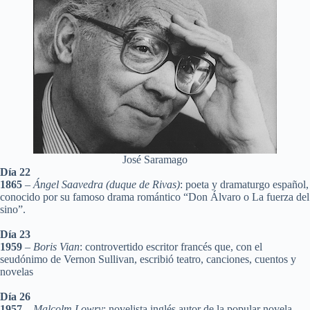
José Saramago
Día 22
1865
–
Ángel Saavedra (duque de Rivas)
: poeta y dramaturgo español,
conocido por su famoso drama romántico “Don Álvaro o La fuerza del
sino”.
Día 23
1959
–
Boris Vian
: controvertido escritor francés que, con el
seudónimo de Vernon Sullivan, escribió teatro, canciones, cuentos y
novelas
Día 26
1957
–
Malcolm Lowry
: novelista inglés autor de la popular novela