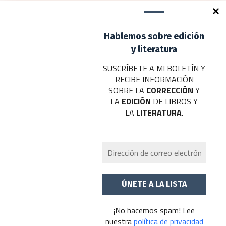
Deja un comentario
Hablemos sobre edición
Tu dirección de correo electrónico no será publicada.
Los campos
obligatorios están marcados con
*
y literatura
SUSCRÍBETE A MI BOLETÍN Y
Nombre
*
RECIBE INFORMACIÓN
SOBRE LA
CORRECCIÓN
Y
Correo electrónico
*
LA
EDICIÓN
DE LIBROS Y
LA
LITERATURA
.
Web
Añadir comentario
*
¡No hacemos spam! Lee
nuestra
política de privacidad