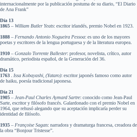
internacionalmente por la publicación postuma de su diario, “El Diario
de Ana Frank”
Día 13
1865
–
William Butler Yeats
: escritor irlandés, premio Nobel en 1923.
1888
–
Fernando Antonio Nogueira Pessoa
: es uno de los mayores
poetas y escritores de la lengua portuguesa y de la literatura europea.
1910
–
Gonzalo Torrente Ballester
: profesor, novelista, crítico, autor
dramático, periodista español, de la Generación del 36.
Día 15
1763
.
Issa Kobayashi, (Yataro)
: escritor japonés famoso como autor
de haiku, poesía tradicional japonesa.
Día 21
1905
–
Jean-Paul Charles Aymard Sartre
: conocido como Jean-Paul
Sarte, escritor y filósofo francés. Galardonado con el premio Nobel en
1964, que rehusó alegando que su aceptación implicaría perder su
identidad de filósofo.
1935
–
Françoise Saga
n: narradora y dramaturga francesa, creadora de
la obra “Bonjour Tristesse”.