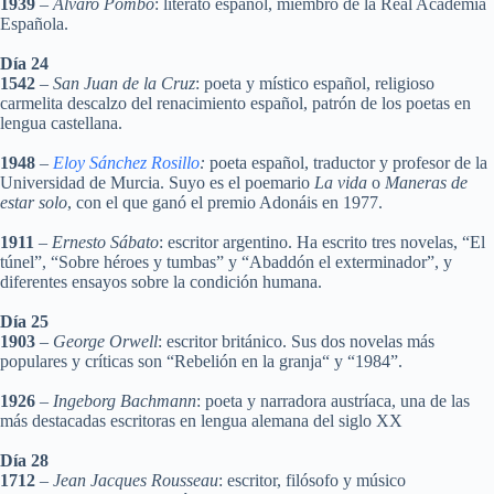
1939
–
Álvaro Pombo
: literato español, miembro de la Real Academia
Española.
Día 24
1542
–
San Juan de la Cruz
: poeta y místico español, religioso
carmelita descalzo del renacimiento español, patrón de los poetas en
lengua castellana.
1948
–
Eloy Sánchez Rosillo
:
poeta español, traductor y profesor de la
Universidad de Murcia. Suyo es el poemario
La vida
o
Maneras de
estar solo
, con el que ganó el premio Adonáis en 1977.
1911
–
Ernesto Sábato
: escritor argentino. Ha escrito tres novelas, “El
túnel”, “Sobre héroes y tumbas” y “Abaddón el exterminador”, y
diferentes ensayos sobre la condición humana.
Día 25
1903
–
George Orwell
: escritor británico. Sus dos novelas más
populares y críticas son “Rebelión en la granja“ y “1984”.
1926
–
Ingeborg Bachmann
: poeta y narradora austríaca, una de las
más destacadas escritoras en lengua alemana del siglo XX
Día 28
1712
–
Jean Jacques Rousseau
: escritor, filósofo y músico