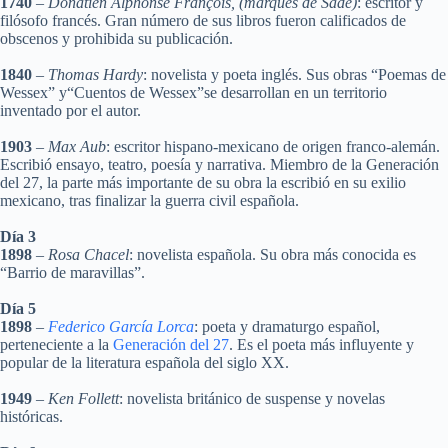
1740
–
Donatien Alphonse François, (marqués de Sade)
: escritor y
filósofo francés. Gran número de sus libros fueron calificados de
obscenos y prohibida su publicación.
1840
–
Thomas Hardy
: novelista y poeta inglés. Sus obras “Poemas de
Wessex” y“Cuentos de Wessex”se desarrollan en un territorio
inventado por el autor.
1903
–
Max Aub
: escritor hispano-mexicano de origen franco-alemán.
Escribió ensayo, teatro, poesía y narrativa. Miembro de la Generación
del 27, la parte más importante de su obra la escribió en su exilio
mexicano, tras finalizar la guerra civil española.
Día 3
1898
–
Rosa Chacel
: novelista española. Su obra más conocida es
“Barrio de maravillas”.
Día 5
1898
–
Federico García Lorca
: poeta y dramaturgo español,
perteneciente a la
Generación del 27
. Es el poeta más influyente y
popular de la literatura española del siglo XX.
1949
–
Ken Follett
: novelista británico de suspense y novelas
históricas.