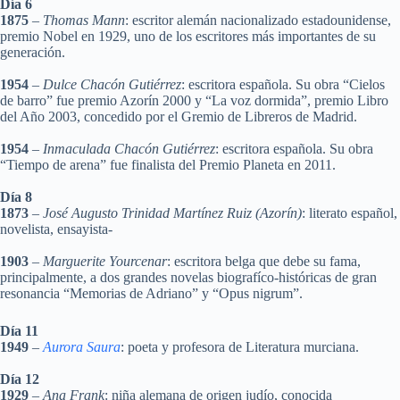
Día 6
1875
–
Thomas Mann
: escritor alemán nacionalizado estadounidense,
premio Nobel en 1929, uno de los escritores más importantes de su
generación.
1954
–
Dulce Chacón Gutiérrez
: escritora española. Su obra “Cielos
de barro” fue premio Azorín 2000 y “La voz dormida”, premio Libro
del Año 2003, concedido por el Gremio de Libreros de Madrid.
1954
–
Inmaculada Chacón Gutiérrez
: escritora española. Su obra
“Tiempo de arena” fue finalista del Premio Planeta en 2011.
Día 8
1873
–
José Augusto Trinidad Martínez Ruiz (Azorín)
: literato español,
novelista, ensayista-
1903
–
Marguerite Yourcenar
: escritora belga que debe su fama,
principalmente, a dos grandes novelas biografíco-históricas de gran
resonancia “Memorias de Adriano” y “Opus nigrum”.
Día 11
1949
–
Aurora Saura
: poeta y profesora de Literatura murciana.
Día 12
1929
–
Ana Frank
: niña alemana de origen judío, conocida