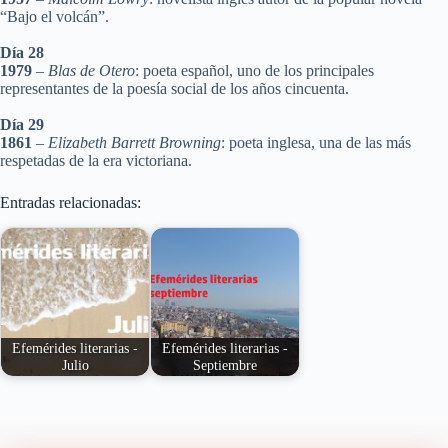
“Bajo el volcán”.
Día 28
1979
–
Blas de Otero
: poeta español, uno de los principales
representantes de la poesía social de los años cincuenta.
Día 29
1861
–
Elizabeth Barrett Browning
: poeta inglesa, una de las más
respetadas de la era victoriana.
Entradas relacionadas:
Efemérides literarias -
Efemérides literarias -
Julio
Septiembre
Nacimientos y
Nacimientos y
defunciones durante el
defunciones durante el
mes de julio de poetas,
mes de septiembre de
…
poetas,…