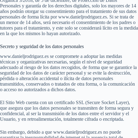
Orgánica 3/2018, de 5 de diciembre, de Protección de Datos
Personales y garantía de los derechos digitales, solo los mayores de 14
años podrán otorgar su consentimiento para el tratamiento de sus datos
personales de forma lícita por www.danieljrodriguez.es. Si se trata de
un menor de 14 años, será necesario el consentimiento de los padres o
tutores para el tratamiento, y este solo se considerará lícito en la medida
en la que los mismos lo hayan autorizado.
Secreto y seguridad de los datos personales
www.danieljrodriguez.es se compromete a adoptar las medidas
técnicas y organizativas necesarias, según el nivel de seguridad
adecuado al riesgo de los datos recogidos, de forma que se garantice la
seguridad de los datos de carácter personal y se evite la destrucción,
pérdida o alteración accidental o ilícita de datos personales
transmitidos, conservados o tratados de otra forma, o la comunicación
o acceso no autorizados a dichos datos.
El Sitio Web cuenta con un certificado SSL (Secure Socket Layer),
que asegura que los datos personales se transmiten de forma segura y
confidencial, al ser la transmisión de los datos entre el servidor y el
Usuario, y en retroalimentación, totalmente cifrada o encriptada.
Sin embargo, debido a que www.danieljrodriguez.es no puede
garantizar la inexpugnabilidad de internet ni la ausencia total de