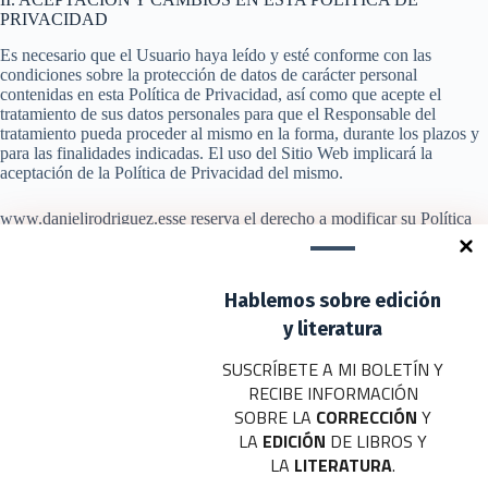
PRIVACIDAD
Es necesario que el Usuario haya leído y esté conforme con las
condiciones sobre la protección de datos de carácter personal
contenidas en esta Política de Privacidad, así como que acepte el
tratamiento de sus datos personales para que el Responsable del
tratamiento pueda proceder al mismo en la forma, durante los plazos y
para las finalidades indicadas. El uso del Sitio Web implicará la
aceptación de la Política de Privacidad del mismo.
www.danieljrodriguez.esse reserva el derecho a modificar su Política
de Privacidad, de acuerdo a su propio criterio, o motivado por un
cambio legislativo, jurisprudencial o doctrinal de la Agencia Española
de Protección de Datos. Los cambios o actualizaciones de esta Política
de Privacidad no serán notificados de forma explícita al Usuario. Se
Hablemos sobre edición
recomienda al Usuario consultar esta página de forma periódica para
y literatura
estar al tanto de los últimos cambios o actualizaciones.
SUSCRÍBETE A MI BOLETÍN Y
Esta Política de Privacidad fue actualizada para adaptarse al
RECIBE INFORMACIÓN
Reglamento (UE) 2016/679 del Parlamento Europeo y del Consejo, de
SOBRE LA
CORRECCIÓN
Y
27 de abril de 2016, relativo a la protección de las personas físicas en
LA
EDICIÓN
DE LIBROS Y
lo que respecta al tratamiento de datos personales y a la libre
circulación de estos datos (RGPD) y a la Ley Orgánica 3/2018, de 5
LA
LITERATURA
.
de diciembre, de Protección de Datos Personales y garantía de los