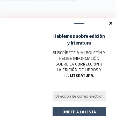
Helenista, filólogo,
El cantante Loquillo ya
poeta, traductor,
se encuentra trabajando
ensayista, columnista,
en su próximo…
crítico, Luis Alberto
de…
Deja un comentario
Hablemos sobre edición
Tu dirección de correo electrónico no será publicada.
Los campos
obligatorios están marcados con
*
y literatura
SUSCRÍBETE A MI BOLETÍN Y
Nombre
*
RECIBE INFORMACIÓN
SOBRE LA
CORRECCIÓN
Y
Correo electrónico
*
LA
EDICIÓN
DE LIBROS Y
LA
LITERATURA
.
Web
Añadir comentario
*