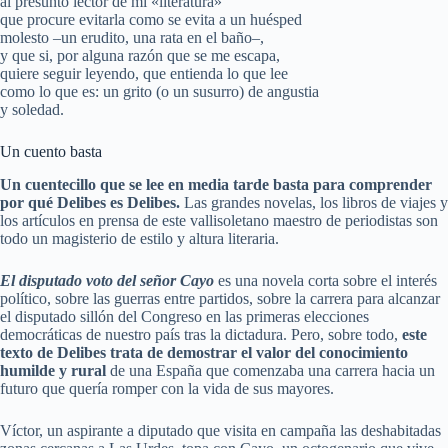
al presunto lector de mi «literatura»
que procure evitarla como se evita a un huésped
molesto –un erudito, una rata en el baño–,
y que si, por alguna razón que se me escapa,
quiere seguir leyendo, que entienda lo que lee
como lo que es: un grito (o un susurro) de angustia
y soledad.
Un cuento basta
Un cuentecillo que se lee en media tarde basta para comprender
por qué Delibes es Delibes.
Las grandes novelas, los libros de viajes y
los artículos en prensa de este vallisoletano maestro de periodistas son
todo un magisterio de estilo y altura literaria.
El disputado voto del señor Cayo
es una novela corta sobre el interés
político, sobre las guerras entre partidos, sobre la carrera para alcanzar
el disputado sillón del Congreso en las primeras elecciones
democráticas de nuestro país tras la dictadura. Pero, sobre todo,
este
texto de Delibes trata de demostrar el valor del conocimiento
humilde y rural
de una España que comenzaba una carrera hacia un
futuro que quería romper con la vida de sus mayores.
Víctor, un aspirante a diputado que visita en campaña las deshabitadas