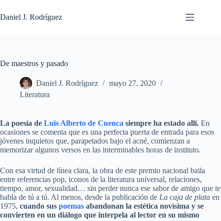
Saltar
al
Daniel J. Rodríguez
contenido
De maestros y pasado
Daniel J. Rodríguez
mayo 27, 2020
Literatura
La poesía de
Luis Alberto de Cuenca
siempre ha estado allí.
En
ocasiones se comenta que es una perfecta puerta de entrada para esos
jóvenes inquietos que, parapetados bajo el acné, comienzan a
memorizar algunos versos en las interminables horas de instituto.
Con esa virtud de línea clara, la obra de este premio nacional baila
entre referencias pop, iconos de la literatura universal, relaciones,
tiempo, amor, sexualidad… sin perder nunca ese sabor de amigo que te
habla de tú a tú. Al menos, desde la publicación de
La caja de plata
en
1975,
cuando sus
poemas
abandonan la estética novísima y se
convierten en un diálogo que interpela al lector en su mismo