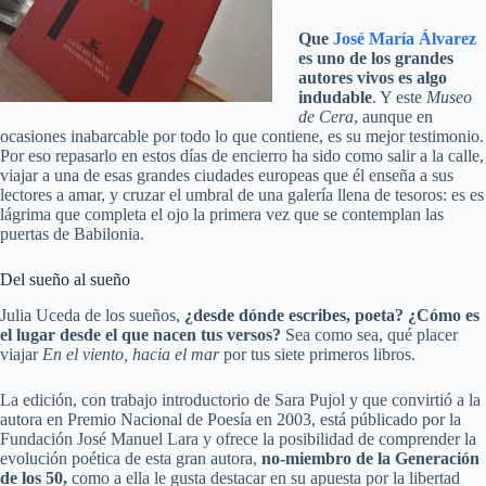
Que
José María Álvarez
es uno de los grandes
autores vivos es algo
indudable
. Y este
Museo
de Cera
, aunque en
ocasiones inabarcable por todo lo que contiene, es su mejor testimonio.
Por eso repasarlo en estos días de encierro ha sido como salir a la calle,
viajar a una de esas grandes ciudades europeas que él enseña a sus
lectores a amar, y cruzar el umbral de una galería llena de tesoros: es es
lágrima que completa el ojo la primera vez que se contemplan las
puertas de Babilonia.
Del sueño al sueño
Julia Uceda de los sueños,
¿desde dónde escribes, poeta? ¿Cómo es
el lugar desde el que nacen tus versos?
Sea como sea, qué placer
viajar
En el viento, hacia el mar
por tus siete primeros libros.
La edición, con trabajo introductorio de Sara Pujol y que convirtió a la
autora en Premio Nacional de Poesía en 2003, está públicado por la
Fundación José Manuel Lara y ofrece la posibilidad de comprender la
evolución poética de esta gran autora,
no-miembro de la Generación
de los 50,
como a ella le gusta destacar en su apuesta por la libertad