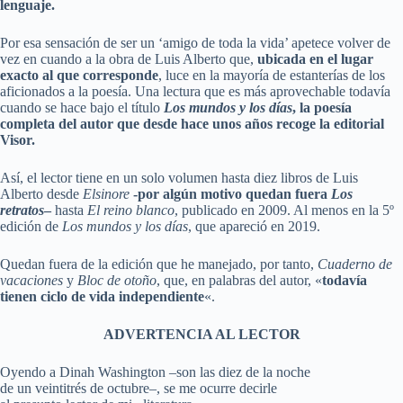
lenguaje.
Por esa sensación de ser un ‘amigo de toda la vida’ apetece volver de
vez en cuando a la obra de Luis Alberto que,
ubicada en el lugar
exacto al que corresponde
, luce en la mayoría de estanterías de los
aficionados a la poesía. Una lectura que es más aprovechable todavía
cuando se hace bajo el título
Los mundos y los días
, la poesía
completa del autor que desde hace unos años recoge la editorial
Visor.
Así, el lector tiene en un solo volumen hasta diez libros de Luis
Alberto desde
Elsinore
-por algún motivo quedan fuera
Los
retratos
–
hasta
El reino blanco
, publicado en 2009. Al menos en la 5º
edición de
Los mundos y los días
, que apareció en 2019.
Quedan fuera de la edición que he manejado, por tanto,
Cuaderno de
vacaciones
y
Bloc de otoño
, que, en palabras del autor, «
todavía
tienen ciclo de vida independiente
«.
ADVERTENCIA AL LECTOR
Oyendo a Dinah Washington –son las diez de la noche
de un veintitrés de octubre–, se me ocurre decirle