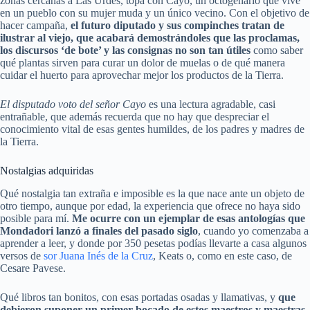
zonas cercanas a Las Urdes, topa con Cayo, un octogenario que vive
en un pueblo con su mujer muda y un único vecino. Con el objetivo de
hacer campaña,
el futuro diputado y sus compinches tratan de
ilustrar al viejo, que acabará demostrándoles que las proclamas,
los discursos ‘de bote’ y las consignas no son tan útiles
como saber
qué plantas sirven para curar un dolor de muelas o de qué manera
cuidar el huerto para aprovechar mejor los productos de la Tierra.
El disputado voto del señor Cayo
es una lectura agradable, casi
entrañable, que además recuerda que no hay que despreciar el
conocimiento vital de esas gentes humildes, de los padres y madres de
la Tierra.
Nostalgias adquiridas
Qué nostalgia tan extraña e imposible es la que nace ante un objeto de
otro tiempo, aunque por edad, la experiencia que ofrece no haya sido
posible para mí.
Me ocurre con un ejemplar de esas antologías que
Mondadori lanzó a finales del pasado siglo
, cuando yo comenzaba a
aprender a leer, y donde por 350 pesetas podías llevarte a casa algunos
versos de
sor Juana Inés de la Cruz
, Keats o, como en este caso, de
Cesare Pavese.
Qué libros tan bonitos, con esas portadas osadas y llamativas, y
que
debieron suponer un primer bocado de estos maestros y maestras