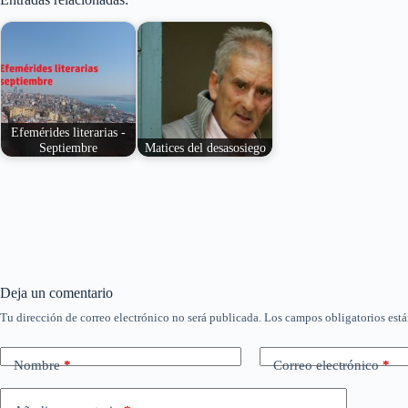
Efemérides literarias -
Septiembre
Matices del desasosiego
Nacimientos y
Rosa enferma es,
defunciones durante el
quizá, una de los
mes de septiembre de
últimas oportunidades
poetas,…
de…
Deja un comentario
Tu dirección de correo electrónico no será publicada.
Los campos obligatorios est
Nombre
*
Correo electrónico
*