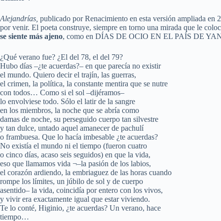
Alejandrías,
publicado por Renacimiento en esta versión ampliada en 2
por venir. El poeta construye, siempre en torno una mirada que le col
se siente más ajeno
, como en DÍAS DE OCIO EN EL PAÍS DE YA
¿Qué verano fue? ¿El del 78, el del 79?
Hubo días –¿te acuerdas?– en que parecía no existir
el mundo. Quiero decir el trajín, las guerras,
el crimen, la política, la constante mentira que se nutre
con todos… Como si el sol –dijéramos–
lo envolviese todo. Sólo el latir de la sangre
en los miembros, la noche que se abría como
damas de noche, su perseguido cuerpo tan silvestre
y tan dulce, untado aquel amanecer de pachulí
o frambuesa. Que lo hacía imbesable ¿te acuerdas?
No existía el mundo ni el tiempo (fueron cuatro
o cinco días, acaso seis seguidos) en que la vida,
eso que llamamos vida ¬–la pasión de los labios,
el corazón ardiendo, la embriaguez de las horas cuando
rompe los límites, un júbilo de sol y de cuerpo
asentido– la vida, coincidía por entero con los vivos,
y vivir era exactamente igual que estar viviendo.
Te lo conté, Higinio, ¿te acuerdas? Un verano, hace
tiempo…