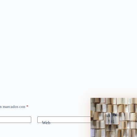
án marcados con
*
Web