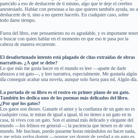
parecido a eso de deshacerte de ti mismo, algo que te deje el cerebro
anestesiado. Hablar con personas a las que quieres también ayuda, no a
deshacerte de ti, sino a no querer hacerlo. En cualquier caso, sobre
todo darse tiempo.
Fuera del libro, este pensamiento no es agradable, y es importante tener
o buscar con quien hablar en el momento en que eso te pasa por la
cabeza de manera recurrente.
El desafortunado intento está
plagado de citas extra
í
das de obras
narrativas.
¿
A qu
é
se debe?
Lo que más me gusta hacer en el mundo es leer —aparte de darle
abrazos a mi gato—, y leer narrativa, especialmente. Me gustaría algún
día conseguir acabar una novela, aunque solo fuera para mí. Algún día.
La portada de su libro es el rostro en primer plano de un gato.
Tambi
é
n les dedica uno de los poemas más delicados del libro.
¿Por qu
é
los gatos?
Los gatos son dioses. Ganarte el amor y la confianza de un gato no es
cualquier cosa, te miran de igual a igual, tú no tienes a un gato en tu
casa, tú vives con un gato. Son el animal más delicado y elegante del
mundo —los felinos en general—; la paciencia que tienen es de otro
mundo. Me fascinan, puedo pasarme horas mirándolos no hacer nada,
y me relaja verlos dormir —porque ver dormir de verdad a un gato es