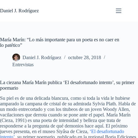
Saltar
al
Daniel J. Rodríguez
contenido
María Marín: “Lo más importante para un poeta es no caer en
lo patético”
Daniel J. Rodríguez
octubre 28, 2018
Entrevistas
La ciezana María Marín publica ‘El desafortunado intento’, su primer
poemario
Su piel es de una delicada blancura, como si toda la vida le hubiese
amparado la campana de cristal de su admirada Sylvia Plath. Habla de
un modo entrecortado y con los titubeos de un joven Woody Allen,
vacilaciones que derrota cuando se pone ante el papel. María Marín
(Cieza, 1991) es una poeta de intensidad y belleza que trata de
responderse a la pregunta de qué demonios hace aquí. El próximo
jueves presenta, en el museo Siyâsa de Cieza,
‘El desafortunado
intento’
, su primer poemario, publicado en la regional Boria Ediciones.