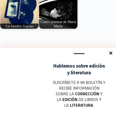
Cuatro poemas de María
Un bendito fracaso
Marín
Con El desafortunado
María Marín (Cieza,
intento, María Marín
Murcia, 1991) publicó
viene a abolir el…
su primer libro de…
Deja un comentario
Hablemos sobre edición
Tu dirección de correo electrónico no será publicada.
Los campos
obligatorios están marcados con
*
y literatura
SUSCRÍBETE A MI BOLETÍN Y
Nombre
*
RECIBE INFORMACIÓN
SOBRE LA
CORRECCIÓN
Y
Correo electrónico
*
LA
EDICIÓN
DE LIBROS Y
LA
LITERATURA
.
Web