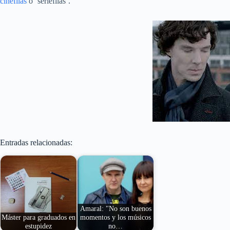
cinéfilas
o ‘seriéfilas’.
Entradas relacionadas:
Amaral: "No son buenos
Máster para graduados en
momentos y los músicos
estupidez
no…