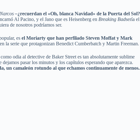
Narcos
–
¿recuerdan el «Oh, blanca Navidad» de la Puerta del Sol?
 encarnó Al Pacino, y el Jano que es Heisenberg en
Breaking Bad
sería el
era de nosotros podríamos ser.
popular, es
el Moriarty que han perfilado Steven Moffat y Mark
en la serie que protagonizan Benedict Cumberbatch y Martin Freeman.
 como odia al detective de Baker Street es tan absolutamente sublime
e dejamos pasar los minutos y los capítulos esperando que aparezca.
vida, un camaleón rotundo al que echamos continuamente de menos.