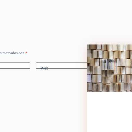
án marcados con
*
Web