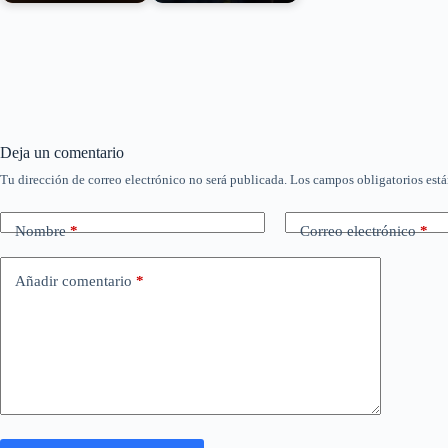
Cuaderno de verano,
Eva Amaral y Juan
de José María
Aguirre irrumpieron en
Cumbreño, publicado
la escena musical…
en 2019,…
Deja un comentario
Tu dirección de correo electrónico no será publicada.
Los campos obligatorios est
Nombre
*
Correo electrónico
*
Añadir comentario
*