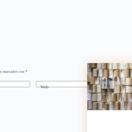
án marcados con
*
Web