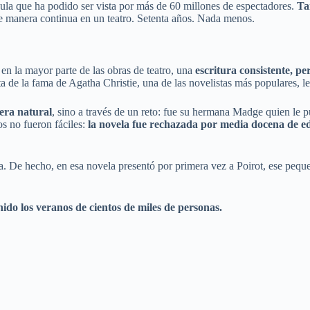
cula que ha podido ser vista por más de 60 millones de espectadores.
Ta
de manera continua en un teatro. Setenta años. Nada menos.
en la mayor parte de las obras de teatro, una
escritura consistente, per
ta de la fama de Agatha Christie, una de las novelistas más populares, le
nera natural
, sino a través de un reto: fue su hermana Madge quien le p
os no fueron fáciles:
la novela fue rechazada por media docena de edi
ora. De hecho, en esa novela presentó por primera vez a Poirot, ese peq
ido los veranos de cientos de miles de personas.