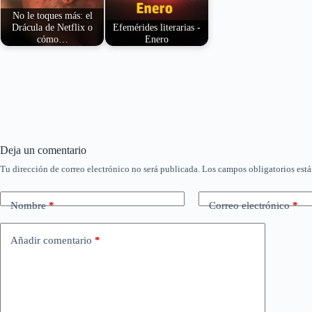
No le toques más: el
Drácula de Netflix o
Efemérides literarias -
cómo…
Enero
En el 'Drácula' de
Efemérides literarias
Netflix todo queda en
durante el mes de
un bluf…
enero de poetas,
dramaturgos…
Deja un comentario
Tu dirección de correo electrónico no será publicada.
Los campos obligatorios est
Nombre
*
Correo electrónico
*
Añadir comentario
*