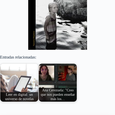
Entradas relacionadas:
Ana Cerezuela: "Creo
Leer en digital: un
que nos pueden enseñar
universo de novelas
más los…
Cada libro cuenta con
El programa JAJA
una ficha donde se
NO. QUÉ HA
incluye la…
PASAO? continúa