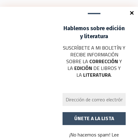
profundizando sobre…
Deja un comentario
Hablemos sobre edición
Tu dirección de correo electrónico no será publicada.
Los campos
obligatorios están marcados con
*
y literatura
SUSCRÍBETE A MI BOLETÍN Y
Nombre
*
RECIBE INFORMACIÓN
SOBRE LA
CORRECCIÓN
Y
Correo electrónico
*
LA
EDICIÓN
DE LIBROS Y
LA
LITERATURA
.
Web
Añadir comentario
*
¡No hacemos spam! Lee