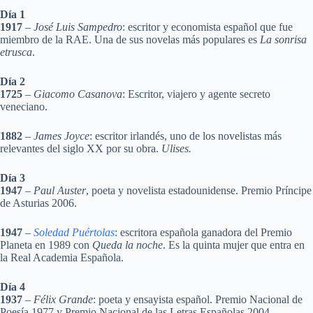
Día 1
1917
–
José Luis Sampedro
: escritor y economista español que fue
miembro de la RAE. Una de sus novelas más populares es
La sonrisa
etrusca
.
Día 2
1725
–
Giacomo Casanova
: Escritor, viajero y agente secreto
veneciano.
1882
–
James Joyce
: escritor irlandés, uno de los novelistas más
relevantes del siglo XX por su obra.
Ulises.
Día 3
1947
–
Paul Auster
, poeta y novelista estadounidense. Premio Príncipe
de Asturias 2006.
1947
–
Soledad Puértolas
: escritora española ganadora del Premio
Planeta en 1989 con
Queda la noche
. Es la quinta mujer que entra en
la Real Academia Española.
Día 4
1937
–
Félix Grande
: poeta y ensayista español. Premio Nacional de
Poesía 1977 y Premio Nacional de las Letras Españolas 2004.