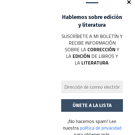
Deja un comentario
Hablemos sobre edición
Tu dirección de correo electrónico no será publicada.
Los campos
obligatorios están marcados con
*
y literatura
SUSCRÍBETE A MI BOLETÍN Y
Nombre
*
RECIBE INFORMACIÓN
SOBRE LA
CORRECCIÓN
Y
Correo electrónico
*
LA
EDICIÓN
DE LIBROS Y
LA
LITERATURA
.
Web
Añadir comentario
*
¡No hacemos spam! Lee
nuestra
política de privacidad
para obtener más
Publicar el comentario