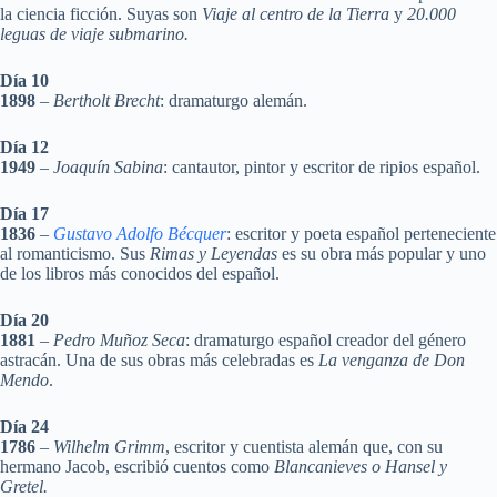
la ciencia ficción. Suyas son
Viaje al centro de la Tierra
y
20.000
leguas de viaje submarino.
Día 10
1898
–
Bertholt Brecht
: dramaturgo alemán.
Día 12
1949
–
Joaquín Sabina
: cantautor, pintor y escritor de ripios español.
Día 17
1836
–
Gustavo Adolfo Bécquer
: escritor y poeta español perteneciente
al romanticismo. Sus
Rimas y Leyendas
es su obra más popular y uno
de los libros más conocidos del español.
Día 20
1881
–
Pedro Muñoz Seca
: dramaturgo español creador del género
astracán. Una de sus obras más celebradas es
La venganza de Don
Mendo
.
Día 24
1786
–
Wilhelm Grimm
, escritor y cuentista alemán que, con su
hermano Jacob, escribió cuentos como
Blancanieves o Hansel y
Gretel.