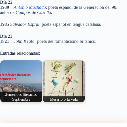
Día 22
1939
–
Antonio Machado
: poeta español de la Generación del 98,
autor de
Campos de Castilla.
1985
Salvador Espriu
: poeta español en lengua catalana.
Día 23
1821
–
John Keats
_ poeta del romanticismo británico.
Entradas relacionadas:
Efemérides literarias -
Septiembre
Mesario o la vida
Nacimientos y
Mesario no es un relato
defunciones durante el
revolucionario, no es
mes de septiembre de
una obra literaria…
poetas,…