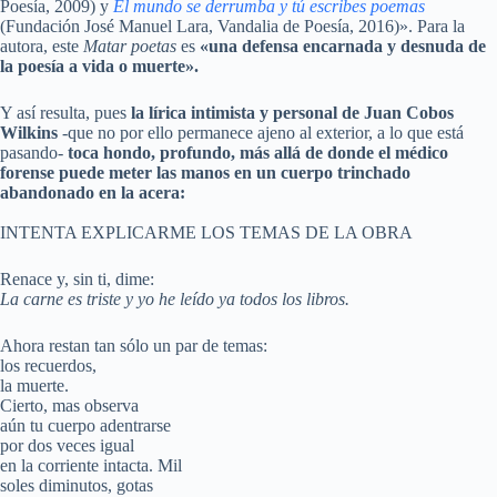
Poesía, 2009) y
El mundo se derrumba y tú escribes poemas
(Fundación José Manuel Lara, Vandalia de Poesía, 2016)». Para la
autora, este
Matar poetas
es
«una defensa encarnada y desnuda de
la poesía a vida o muerte».
Y así resulta, pues
la lírica intimista y personal de Juan Cobos
Wilkins
-que no por ello permanece ajeno al exterior, a lo que está
pasando-
toca hondo, profundo, más allá de donde el médico
forense puede meter las manos en un cuerpo trinchado
abandonado en la acera:
INTENTA EXPLICARME LOS TEMAS DE LA OBRA
Renace y, sin ti, dime:
La carne es triste y yo he leído ya todos los libros.
Ahora restan tan sólo un par de temas:
los recuerdos,
la muerte.
Cierto, mas observa
aún tu cuerpo adentrarse
por dos veces igual
en la corriente intacta. Mil
soles diminutos, gotas