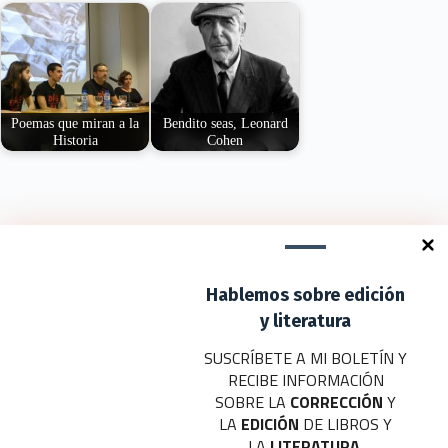
Poemas que miran a la
Bendito seas, Leonard
Historia
Cohen
La Galla DOS es un
Benditas sean tus
reflejo de la
últimas canciones.
continuidad moral…
Bendito tú, Leonard
Cohen, por…
Deja un comentario
Hablemos sobre edición
Tu dirección de correo electrónico no será publicada.
Los campos
obligatorios están marcados con
*
y literatura
SUSCRÍBETE A MI BOLETÍN Y
Nombre
*
RECIBE INFORMACIÓN
SOBRE LA
CORRECCIÓN
Y
Correo electrónico
*
LA
EDICIÓN
DE LIBROS Y
LA
LITERATURA
.