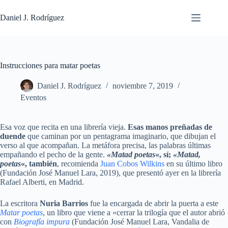
Saltar
al
Daniel J. Rodríguez
contenido
Instrucciones para matar poetas
Daniel J. Rodríguez
noviembre 7, 2019
Eventos
Esa voz que recita en una librería vieja.
Esas manos preñadas de
duende
que caminan por un pentagrama imaginario, que dibujan el
verso al que acompañan. La metáfora precisa, las palabras últimas
empañando el pecho de la gente.
«Matad poetas
«, sí;
«Matad,
poetas
«, también
, recomienda
Juan Cobos Wilkins
en su último libro
(Fundación José Manuel Lara, 2019), que presentó ayer en la librería
Rafael Alberti, en Madrid.
La escritora
Nuria Barrios
fue la encargada de abrir la puerta a este
Matar poetas
, un libro que viene a «cerrar la trilogía que el autor abrió
con
Biografía impura
(Fundación José Manuel Lara, Vandalia de