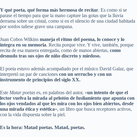
Y qué poeta, qué forma más hermosa de recitar
. Es como si se
parase el tiempo para que la mano capture las gotas que la lluvia
derrama sobre un cristal, como si en el silencio de una ciudad habitada
por sordos tañese grave una campana.
Juan Cobos Wilkins
maneja el ritmo del poema, lo conoce y lo
integra en su memoria
. Recita porque vive. Y vive, también, porque
recita de esa manera entregada, como de manos abiertas,
como
desnudo tras sus ojos de niño discreto y miedoso.
El poeta estuvo además acompañado por el músico David Galaz, que
interpretó un par de canciones
con un serrucho y con un
instrumento de principios del siglo XX.
Este
Matar poetas
es, en palabras del autor, «
un intento de que el
lector vuelva la mirada al pelotón de fusilamiento que apunta con
los ojos vendados al que les mira con los ojos bien abiertos, desde
una mirada ética y estética
«, un libro que busca receptores activos,
con la vida dispuesta sobre la piel.
Es la hora: Matad poetas. Matad, poetas.