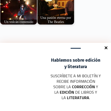
Una pasión eterna por
Un volcán contenido
The Beatles
De nuevo manos
Afirman ser los únicos
arriba, otra vez los
ciezanos que se
saltos de locura.…
desplazaron a la…
Deja un comentario
Hablemos sobre edición
Tu dirección de correo electrónico no será publicada.
Los campos
obligatorios están marcados con
*
y literatura
SUSCRÍBETE A MI BOLETÍN Y
Nombre
*
RECIBE INFORMACIÓN
SOBRE LA
CORRECCIÓN
Y
Correo electrónico
*
LA
EDICIÓN
DE LIBROS Y
LA
LITERATURA
.
Web