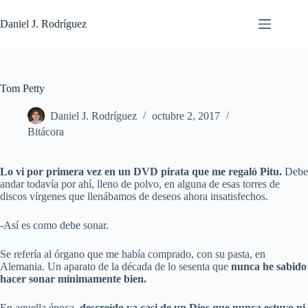
Saltar
al
Daniel J. Rodríguez
contenido
Tom Petty
Daniel J. Rodríguez
octubre 2, 2017
Bitácora
Lo vi por primera vez en un DVD pirata que me regaló Pitu.
Debe
andar todavía por ahí, lleno de polvo, en alguna de esas torres de
discos vírgenes que llenábamos de deseos ahora insatisfechos.
-Así es como debe sonar.
Se refería al órgano que me había comprado, con su pasta, en
Alemania. Un aparato de la década de lo sesenta que
nunca he sabido
hacer sonar mínimamente bien.
En aquella época,
descreído ya casi de un Dios que nunca estuvo ni