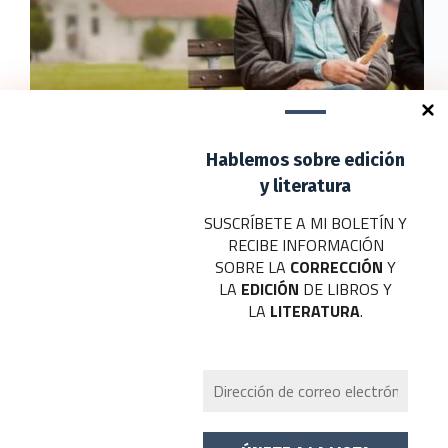
Hablemos sobre edición
y literatura
SUSCRÍBETE A MI BOLETÍN Y
El método Kominsky, una ficción de Netflix
RECIBE INFORMACIÓN
protagonizada por Michael Douglas y Alan Arkin en
SOBRE LA
CORRECCIÓN
Y
la que dos viejos amigos se unen al fianl de sus
LA
EDICIÓN
DE LIBROS Y
vidas.
LA
LITERATURA
.
Daniel J. Rodríguez
mayo 25, 2020
Copyright © 2026 - Tema para WordPress de
CreativeThemes