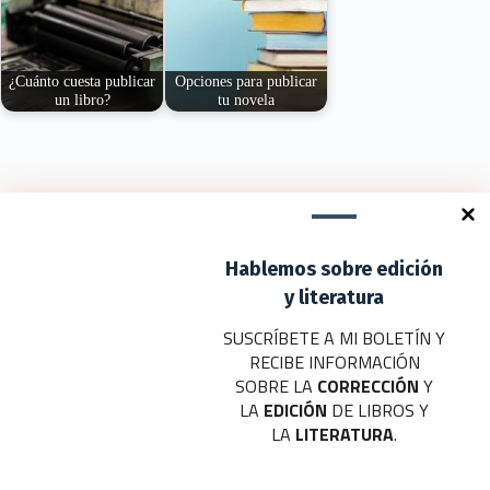
¿Cuánto cuesta publicar
Opciones para publicar
un libro?
tu novela
Vayamos al grano:
El contexto editorial
publicar un libro de
español es muy
manera independiente
complejo. En los
no…
últimos…
Deja un comentario
Hablemos sobre edición
Tu dirección de correo electrónico no será publicada.
Los campos
obligatorios están marcados con
*
y literatura
SUSCRÍBETE A MI BOLETÍN Y
Nombre
*
RECIBE INFORMACIÓN
SOBRE LA
CORRECCIÓN
Y
Correo electrónico
*
LA
EDICIÓN
DE LIBROS Y
LA
LITERATURA
.
Web