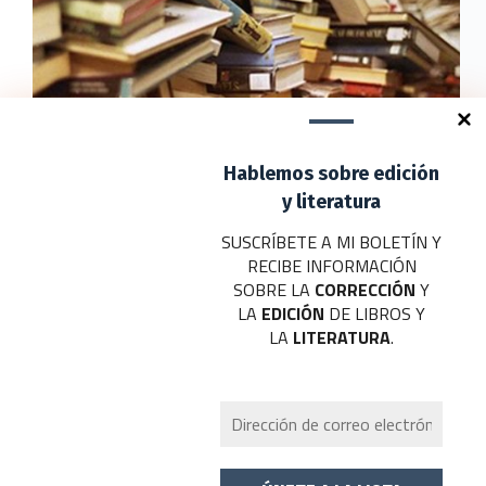
Hablemos sobre edición
y literatura
SUSCRÍBETE A MI BOLETÍN Y
Hay mundo más allá del señor Lara, su autocracia
RECIBE INFORMACIÓN
literaria y ese colosal feudo que dirige, llamado
SOBRE LA
CORRECCIÓN
Y
Editorial Planeta, son los locos del papel.
LA
EDICIÓN
DE LIBROS Y
Daniel J. Rodríguez
diciembre 10, 2014
LA
LITERATURA
.
Copyright © 2026 - Tema para WordPress de
CreativeThemes