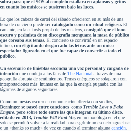
sobra para que el SOS al completo estallara en aplausos y gritos
en cuanto los músicos se pusieron bajo las luces.
Lo que los cabeza de cartel del sábado ofrecieron en su más de una
hora de concierto puede ser
catalogado como un ritual religioso.
El
cantante, en la catarsis propia de los místicos,
consiguió que el tono
oscuro y pesimista de su discografía menguara la masa de público
que coreaba sus temas.
El concierto se convirtió en un espacio
íntimo,
con él gritando desgarrado las letras ante un único
espectador figurado en el que fue capaz de convertir a todo el
público.
Un escenario de tinieblas escondía una voz personal y cargada de
intención
que condujo a los fans de
The Nacional
a través de una
geografía abrupta de sentimientos. Temas enérgicos se solaparon con
interpretaciones más íntimas en las que la energía pugnaba con las
lágrimas de algunos seguidores.
Como un mesías oscuro en comunicación directa con su dios,
Berninger se paseó entre canciones como
Terrible Love
o
Fake
Empire
, pero sobre todo entre las que integran su último disco,
editado en 2013,
Trouble Will Find Me
,
en un monólogo en el que
solo se permitió volver a la realidad para esgrimir un escueto «gracias»
o un «thanks so much» de vez en cuando al terminar alguna
canción
.