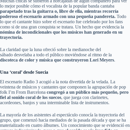
Muchas chicas se subieron a horcajadas de algún compañero para ver
lo mejor posible cómo el vocalista de la popular banda cantaba
parapetado tras la guitarra o, libre de ella, mientras recorría
poderoso el escenario armado con una pequeña pandereta.
Todo
lo que el cantante hizo sobre el escenario fue celebrado por los fans
como si de una gran conquista se tratara. Un hecho que evidencia la
nómina de incondicionales que los músicos han generado en su
trayectoria.
La claridad que la luna ofreció sobre la medianoche del
sábado desvelaba a todo el público moviéndose al ritmo de la
discoteca de color y música que construyeron Lori Meyers
.
Una ‘coral’ desde Suecia
El escenario Radio 3 acogió a la nota divertida de la velada. La
veintena de músicos y cantantes que componen la agrupación de pop
folk I’m From Barcelona
congregó a un público más pequeño, pero
fiel al sonido coral de los suecos
, que juega con clarinetes,
acordeones, banjos y una interminable lista de instrumentos.
La mayoría de los asistentes al espectáculo conocía la trayectoria del
grupo, que comenzó hacia mediados de la pasada década y que se ha
materializado en cuatro álbumes. Un conocimiento que se evidenció en