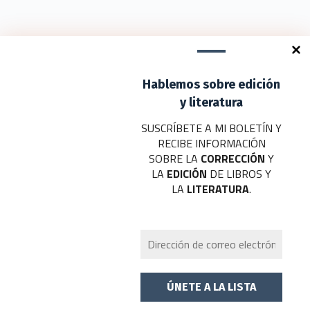
protagonizaba un
mayoría de los artistas
ambiente en el que
locales que…
el…
Deja un comentario
Hablemos sobre edición
Tu dirección de correo electrónico no será publicada.
Los campos
obligatorios están marcados con
*
y literatura
SUSCRÍBETE A MI BOLETÍN Y
Nombre
*
RECIBE INFORMACIÓN
SOBRE LA
CORRECCIÓN
Y
Correo electrónico
*
LA
EDICIÓN
DE LIBROS Y
LA
LITERATURA
.
Web
Añadir comentario
*