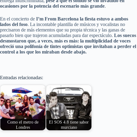
entrega indiscriminada,
pese a que el sonido se vio invadido en
ocasiones por la potencia del escenario más grande
.
En el concierto de
I’m From Barcelona la fiesta estuvo a ambos
lados del foso
. La incontable plantilla de músicos y vocalistas no
precisaron de más elementos que su propia técnica y las ganas de
pasarlo bien que trajeron acumuladas para dar espectáculo.
Los suecos
desmostaron que, a veces, más es más: la multiplicidad de voces
ofreció una polifonía de tintes optimistas que invitaban a perder el
control a los que los miraban desde abajo.
Entradas relacionadas:
Como el metro de
El SOS 4.8 tiene sabor
Londres
murciano
El buen rollo
La trayectoria de la