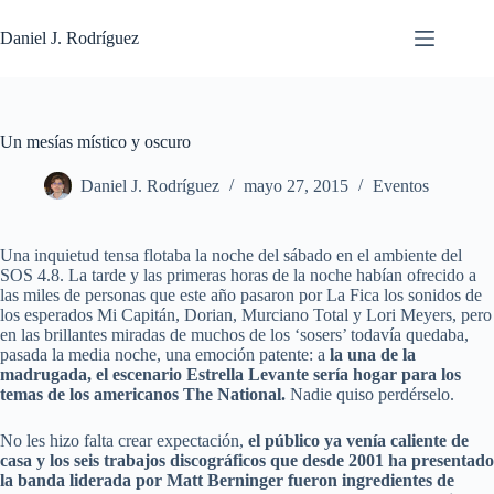
Saltar
al
Daniel J. Rodríguez
contenido
Un mesías místico y oscuro
Daniel J. Rodríguez
mayo 27, 2015
Eventos
Una inquietud tensa flotaba la noche del sábado en el ambiente del
SOS 4.8. La tarde y las primeras horas de la noche habían ofrecido a
las miles de personas que este año pasaron por La Fica los sonidos de
los esperados Mi Capitán, Dorian, Murciano Total y Lori Meyers, pero
en las brillantes miradas de muchos de los ‘sosers’ todavía quedaba,
pasada la media noche, una emoción patente: a
la una de la
madrugada, el escenario Estrella Levante sería hogar para los
temas de los americanos The National.
Nadie quiso perdérselo.
No les hizo falta crear expectación,
el público ya venía caliente de
casa y los seis trabajos discográficos que desde 2001 ha presentado
la banda liderada por Matt Berninger fueron ingredientes de